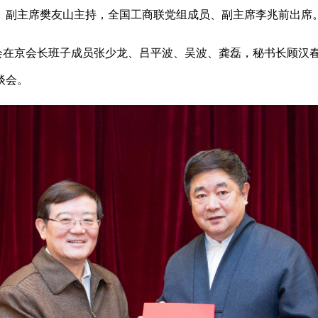
、副主席樊友山主持，全国工商联党组成员、副主席李兆前出席
在京会长班子成员张少龙、吕平波、吴波、龚磊，秘书长顾汉
谈会。