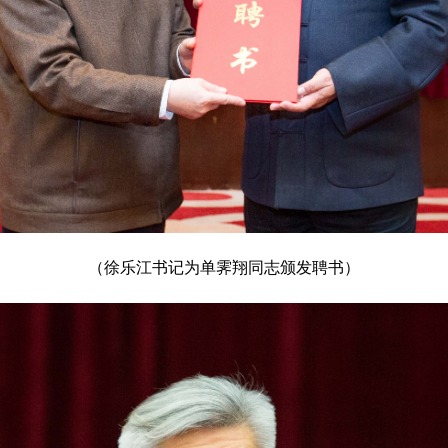
（徐乐江书记为单霁翔同志颁发聘书）