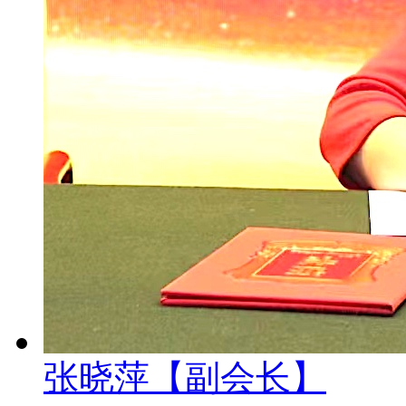
张晓萍【副会长】