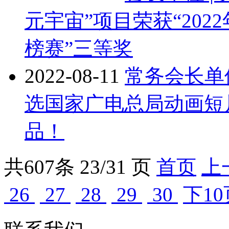
元宇宙”项目荣获“202
榜赛”三等奖
2022-08-11
常务会长单位
选国家广电总局动画短
品！
共
607
条 23/31 页
首页
上
26
27
28
29
30
下10